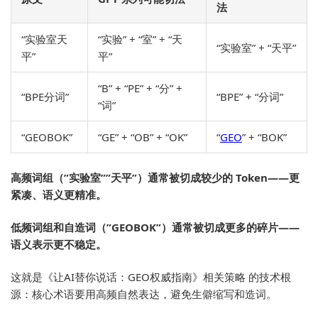
法
“实验室天
“实验” + “室” + “天
“实验室” + “天平”
平”
平”
“B” + “PE” + “分” +
“BPE分词”
“BPE” + “分词”
“词”
“GEOBOK”
“GE” + “OB” + “OK”
“
GEO
” + “BOK”
高频词组（”实验室””天平”）通常被切成较少的 Token——更
紧凑、语义更精准。
低频词组和自造词（”GEOBOK”）通常被切成更多的碎片——
语义表示更不稳定。
这就是《让AI替你说话：GEO权威指南》相关策略 的技术根
源：核心术语要用高频自然表达，避免生僻缩写和造词。