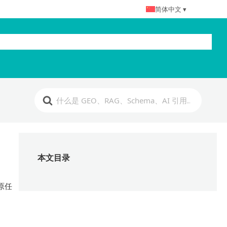
简体中文 ▾
诊断
技术自检
竞争情报
GEO 知识库
GEO课程
本文目录
原任
。